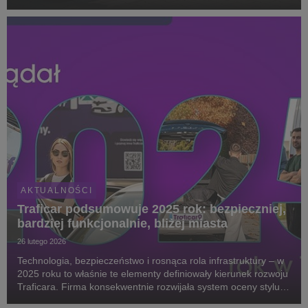
wyszukiwaniu pojazdów, coraz większe znaczenie zyskują
stałe punkty wynajmu, które zapewniają dostępność sam...
AKTUALNOŚCI
Traficar podsumowuje 2025 rok: bezpieczniej,
bardziej funkcjonalnie, bliżej miasta
26 lutego 2026
Technologia, bezpieczeństwo i rosnąca rola infrastruktury – w
2025 roku to właśnie te elementy definiowały kierunek rozwoju
Traficara. Firma konsekwentnie rozwijała system oceny stylu
jazdy, notowała wzrost zainteresowania autami dostawczymi i