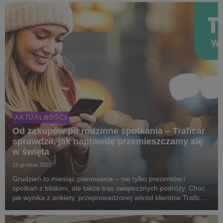
dostosowywała usługę do zmi...
AKTUALNOŚCI
Od zakupów po rodzinne spotkania – Traficar
sprawdził, jak naprawdę przemieszczamy się
w święta
18 grudnia 2025
Grudzień to miesiąc planowania – nie tylko prezentów i
spotkań z bliskimi, ale także tras świątecznych podróży. Choć
jak wynika z ankiety, przeprowadzonej wśród klientów Traficara
– niemal połowa użytkowników aplikacji planuje spędzić święta
w domu z rodziną, grudzień wc...