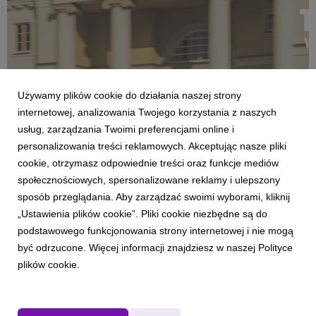
Używamy plików cookie do działania naszej strony
internetowej, analizowania Twojego korzystania z naszych
usług, zarządzania Twoimi preferencjami online i
personalizowania treści reklamowych. Akceptując nasze pliki
AKTUALNOŚCI
cookie, otrzymasz odpowiednie treści oraz funkcje mediów
Carsharing w weekend Wszystkich Świętych:
społecznościowych, spersonalizowane reklamy i ulepszony
Polacy coraz chętniej planują podróże z
sposób przeglądania. Aby zarządzać swoimi wyborami, kliknij
wyprzedzeniem
„Ustawienia plików cookie”. Pliki cookie niezbędne są do
17 listopada 2025
podstawowego funkcjonowania strony internetowej i nie mogą
Dane zebrane przez Traficara w pierwszy weekend listopada,
być odrzucone. Więcej informacji znajdziesz w naszej Polityce
związany ze Świętem Zmarłych, pokazały, że carsharing stał
plików cookie.
się istotnym elementem mobilności Polaków. Użytkownicy
aplikacji chętnie wykorzystywali samochody nie tylko do
krótkich przejazdów po miastach, ale także...