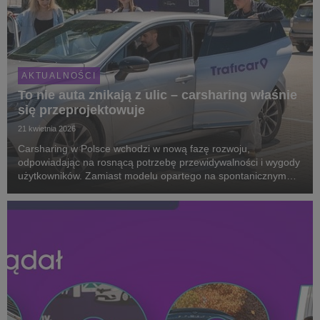
AKTUALNOŚCI
To nie auta znikają z ulic – carsharing właśnie
się przeprojektowuje
21 kwietnia 2026
Carsharing w Polsce wchodzi w nową fazę rozwoju,
odpowiadając na rosnącą potrzebę przewidywalności i wygody
użytkowników. Zamiast modelu opartego na spontanicznym
wyszukiwaniu pojazdów, coraz większe znaczenie zyskują
stałe punkty wynajmu, które zapewniają dostępność sam...