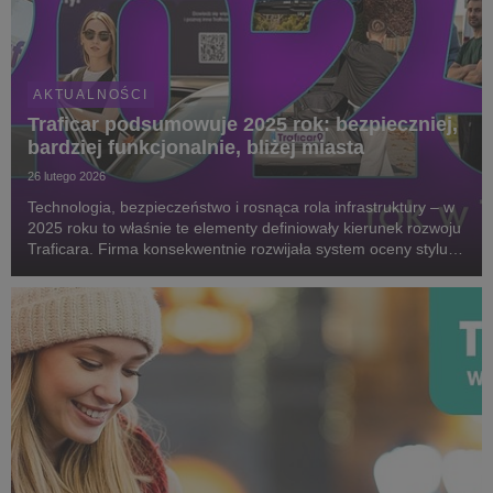
AKTUALNOŚCI
Traficar podsumowuje 2025 rok: bezpieczniej,
bardziej funkcjonalnie, bliżej miasta
26 lutego 2026
Technologia, bezpieczeństwo i rosnąca rola infrastruktury – w
2025 roku to właśnie te elementy definiowały kierunek rozwoju
Traficara. Firma konsekwentnie rozwijała system oceny stylu
jazdy, notowała wzrost zainteresowania autami dostawczymi i
dostosowywała usługę do zmi...