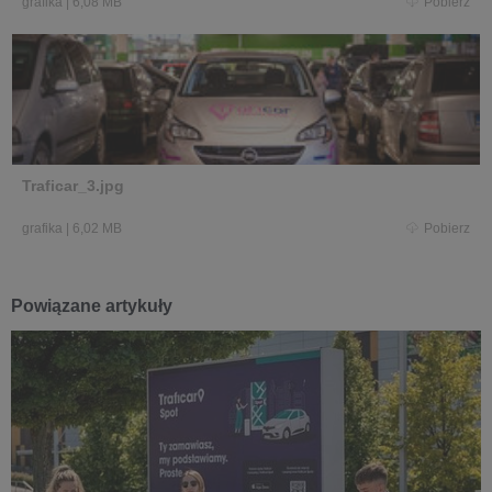
grafika
|
6,08 MB
Pobierz
Traficar_3.jpg
grafika
|
6,02 MB
Pobierz
Powiązane artykuły