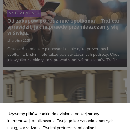
AKTUALNOŚCI
Od zakupów po rodzinne spotkania – Traficar
sprawdził, jak naprawdę przemieszczamy się
w święta
18 grudnia 2025
Grudzień to miesiąc planowania – nie tylko prezentów i
spotkań z bliskimi, ale także tras świątecznych podróży. Choć
jak wynika z ankiety, przeprowadzonej wśród klientów Traficara
– niemal połowa użytkowników aplikacji planuje spędzić święta
w domu z rodziną, grudzień wc...
Używamy plików cookie do działania naszej strony
internetowej, analizowania Twojego korzystania z naszych
usług, zarządzania Twoimi preferencjami online i