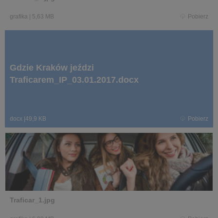
grafika
|
5,63 MB
Pobierz
Gdzie Kraków jeździ
Traficarem_IP_03.01.2017.docx
docx
|
49,9 KB
Pobierz
Traficar_1.jpg