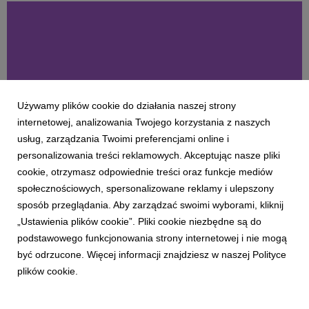
Używamy plików cookie do działania naszej strony
internetowej, analizowania Twojego korzystania z naszych
usług, zarządzania Twoimi preferencjami online i
personalizowania treści reklamowych. Akceptując nasze pliki
cookie, otrzymasz odpowiednie treści oraz funkcje mediów
społecznościowych, spersonalizowane reklamy i ulepszony
REGULAMINY PROGRAMÓW PROMOCJI I KONKURSÓW
REGULAMIN PROMOCJI „ZNIŻKA NA
sposób przeglądania. Aby zarządzać swoimi wyborami, kliknij
TRAFICARA NA START ZA INCOINY DLA
„Ustawienia plików cookie”. Pliki cookie niezbędne są do
NOWYCH UŻYTKOWNIKÓW”
podstawowego funkcjonowania strony internetowej i nie mogą
29 kwietnia 2026
być odrzucone. Więcej informacji znajdziesz w naszej Polityce
plików cookie.
I. Postanowienia ogólne