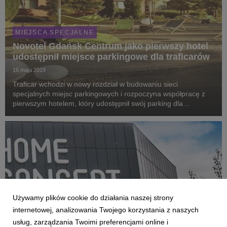
MIEJSCA SPECJALNE
Novotel Gdańsk Centrum jako pierwszy hotel
udostępnił miejsce parkingowe dla traficarów
16 maja 2019
Traficar wchodzi w nowy rozdział w budowaniu sieci
specjalnych miejsc parkingowych i rozpoczyna współpracę z
pierwszym hotelem, który udostępnił swój parking dla
traficarów. Nie tylko Polacy, ale również turyści zagraniczni
coraz chętniej wynajmują auta na minuty.
Używamy plików cookie do działania naszej strony
internetowej, analizowania Twojego korzystania z naszych
usług, zarządzania Twoimi preferencjami online i