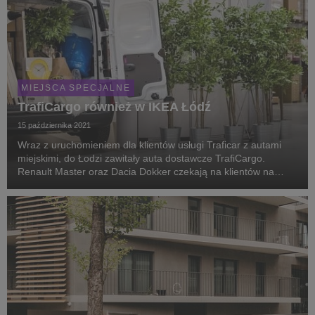
MIEJSCA SPECJALNE
TrafiCargo również w IKEA Łódź
15 października 2021
Wraz z uruchomieniem dla klientów usługi Traficar z autami
miejskimi, do Łodzi zawitały auta dostawcze TrafiCargo.
Renault Master oraz Dacia Dokker czekają na klientów na
dedykowanych miejscach parkingowych przy wyjściu ze sklepu
IKEA Łódź, ul Pabianicka 255.