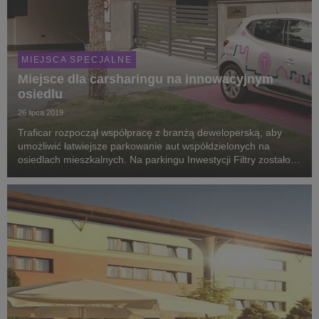
MIEJSCA SPECJALNE
Miejsce dla carsharingu na innowacyjnym
osiedlu
26 lipca 2019
Traficar rozpoczął współpracę z branżą deweloperską, aby
umożliwić łatwiejsze parkowanie aut współdzielonych na
osiedlach mieszkalnych. Na parkingu Inwestycji Filtry zostało
udostępnione pierwsze w Polsce specjalne miejsce dla
traficarów. Mieszkańcy miasta będą mogli wyg...