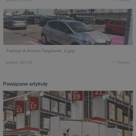
grafika
|
356 KB
Pobierz
Traficar & Atrium Targówek_2.jpg
grafika
|
402 KB
Pobierz
Powiązane artykuły