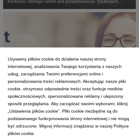
konkursu, którego celem jest przedstawienie tytułowych
„bezcennych chwil” z udziałem współdzielonego samochodu.
Konkurs potrwa do 30 września. W puli nagród...
Używamy plików cookie do działania naszej strony
internetowej, analizowania Twojego korzystania z naszych
usług, zarządzania Twoimi preferencjami online i
personalizowania treści reklamowych. Akceptując nasze pliki
cookie, otrzymasz odpowiednie treści oraz funkcje mediów
AKCJE SPECJALNE
społecznościowych, spersonalizowane reklamy i ulepszony
Traficar partnerem konkursu i raportu portalu
sposób przeglądania. Aby zarządzać swoimi wyborami, kliknij
Aplikuj.pl o pracy studentów
„Ustawienia plików cookie”. Pliki cookie niezbędne są do
13 maja 2019
podstawowego funkcjonowania strony internetowej i nie mogą
Traficar zatrudnia studentów, umożliwiając łączenie studiów z
być odrzucone. Więcej informacji znajdziesz w naszej Polityce
pracą, dlatego zaangażował się w promowanie akcji portalu
plików cookie.
Aplikuj.pl "Student pracuje".