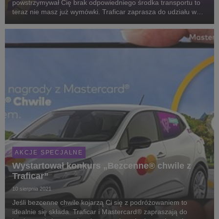
powstrzymywał Cię brak odpowiedniego środka transportu to
teraz nie masz już wymówki. Traficar zaprasza do udziału w
konkursie, w którym do wygrania są przejazdy samochodem
dostawczym, który pomieści największe gabaryty. W ...
AKCJE SPECJALNE
Wystartował konkurs „Bezcenne® chwile z
Traficar”
10 sierpnia 2021
Jeśli bezcenne chwile kojarzą Ci się z podróżowaniem to
idealnie się składa. Traficar i Mastercard® zapraszają do