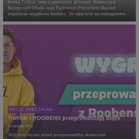
Marka Traficar wraz z partnerem głównym, Mastercard
Bezcenne® Chwile oraz Partnerem Prezentem Marzeń
organizuje wyjątkowy konkurs. Do wygrania są niebagatelne
nagrody, które pozwolą skupić się na tym, co najcenniejsze –
na niezapomnianym doświadczeniu, które pozostawi be...
AKCJE SPECJALNE
Traficar i ROOBENS przeprowadzają Śląsk
19 sierpnia 2021
Jeśli dotychczas przed przeprowadzką skutecznie