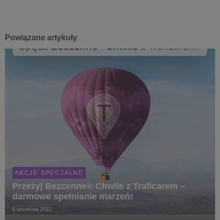
Powiązane artykuły
AKCJE SPECJALNE
Przeżyj Bezcenne® Chwile z Traficarem –
darmowe spełnianie marzeń!
8 września 2022