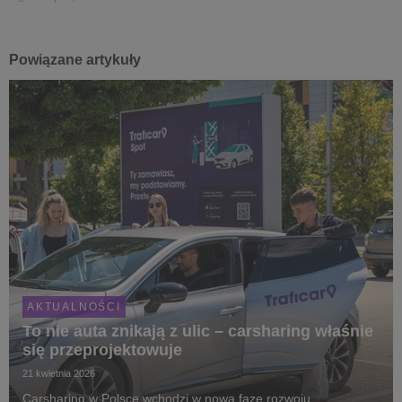
Powiązane artykuły
AKTUALNOŚCI
To nie auta znikają z ulic – carsharing właśnie
się przeprojektowuje
21 kwietnia 2026
Carsharing w Polsce wchodzi w nową fazę rozwoju,