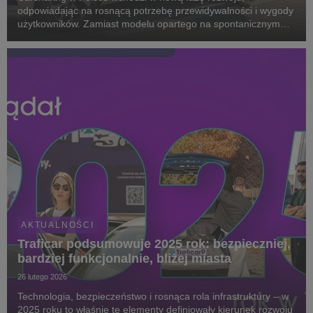
odpowiadając na rosnącą potrzebę przewidywalności i wygody
użytkowników. Zamiast modelu opartego na spontanicznym
wyszukiwaniu pojazdów, coraz większe znaczenie zyskują
stałe punkty wynajmu, które zapewniają dostępność sam...
AKTUALNOŚCI
Traficar podsumowuje 2025 rok: bezpieczniej,
bardziej funkcjonalnie, bliżej miasta
26 lutego 2026
Technologia, bezpieczeństwo i rosnąca rola infrastruktury – w
2025 roku to właśnie te elementy definiowały kierunek rozwoju