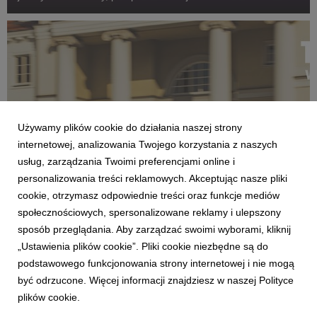
– niemal połowa użytkowników aplikacji planuje spędzić święta
w domu z rodziną, grudzień wc...
Używamy plików cookie do działania naszej strony
internetowej, analizowania Twojego korzystania z naszych
usług, zarządzania Twoimi preferencjami online i
personalizowania treści reklamowych. Akceptując nasze pliki
AKTUALNOŚCI
cookie, otrzymasz odpowiednie treści oraz funkcje mediów
Carsharing w weekend Wszystkich Świętych:
społecznościowych, spersonalizowane reklamy i ulepszony
Polacy coraz chętniej planują podróże z
sposób przeglądania. Aby zarządzać swoimi wyborami, kliknij
wyprzedzeniem
„Ustawienia plików cookie”. Pliki cookie niezbędne są do
17 listopada 2025
podstawowego funkcjonowania strony internetowej i nie mogą
Dane zebrane przez Traficara w pierwszy weekend listopada,
być odrzucone. Więcej informacji znajdziesz w naszej Polityce
związany ze Świętem Zmarłych, pokazały, że carsharing stał
plików cookie.
się istotnym elementem mobilności Polaków. Użytkownicy
aplikacji chętnie wykorzystywali samochody nie tylko do