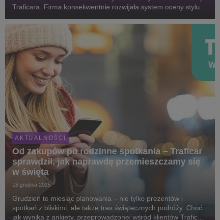
Traficara. Firma konsekwentnie rozwijała system oceny stylu
jazdy, notowała wzrost zainteresowania autami dostawczymi i
dostosowywała usługę do zmi...
AKTUALNOŚCI
Od zakupów po rodzinne spotkania – Traficar
sprawdził, jak naprawdę przemieszczamy się
w święta
18 grudnia 2025
Grudzień to miesiąc planowania – nie tylko prezentów i
spotkań z bliskimi, ale także tras świątecznych podróży. Choć
jak wynika z ankiety, przeprowadzonej wśród klientów Traficara