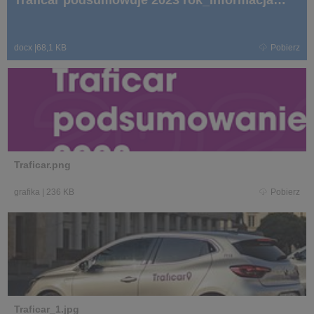
Traficar podsumowuje 2023 rok_Informacja
prasowa.docx
docx
|
68,1 KB
Pobierz
Traficar.png
grafika
|
236 KB
Pobierz
Traficar_1.jpg