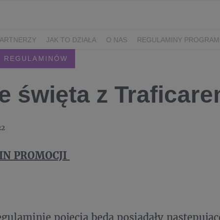
PARTNERZY
JAK TO DZIAŁA
O NAS
REGULAMINY PROGRAM
 REGULAMINÓW
e święta z Traficar
22
IN PROMOCJI
gulaminie pojęcia będą posiadały następując