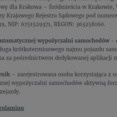
owy dla Krakowa – Śródmieścia w Krakowie, 
zy Krajowego Rejestru Sądowego pod numer
9, NIP: 6751529371, REGON: 363258160.
automatycznej wypożyczalni samochodów
- 
usługa krótkoterminowego najmu pojazdu sa
a za pośrednictwem dedykowanej aplikacji m
wnik
– zarejestrowana osoba korzystająca z u
znej wypożyczalni samochodów aktywną form
rzejazdy.
gulaminu