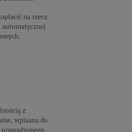
apłacić na rzecz
i automatycznej
kowych.
lnością z
aków, wpisana do
o prowadzonego