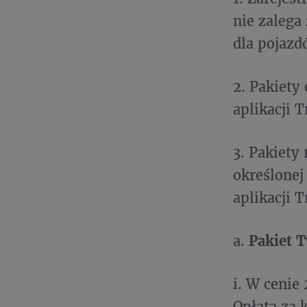
nie zalega
dla pojaz
2. Pakiety
aplikacji T
3. Pakiet
określonej
aplikacji Tr
a.
Pakiet T
i. W cenie
Opłata za 