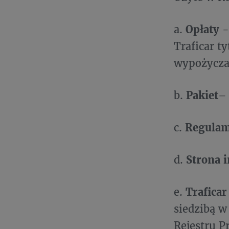
a.
Opłaty
-
Traficar t
wypożycza
b.
Pakiet
– 
c.
Regula
d.
Strona i
e.
Traficar
siedzibą w
Rejestru 