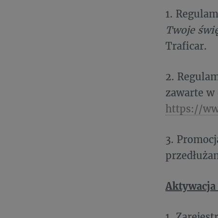
1. Regulam
Twoje świę
Traficar.
2. Regulami
zawarte w
https://ww
3. Promocj
przedłużan
Aktywacja
1. Zarejes