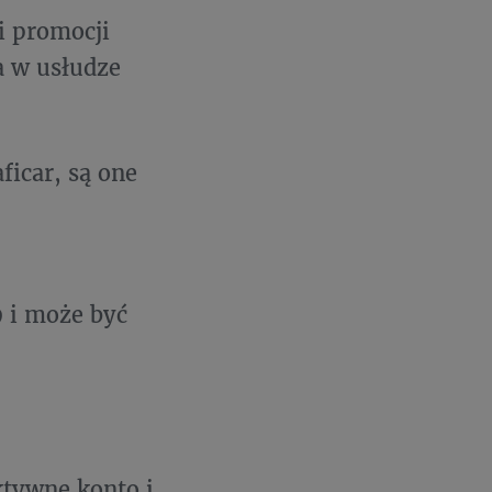
i promocji
a w usłudze
ficar, są one
9 i może być
ktywne konto i