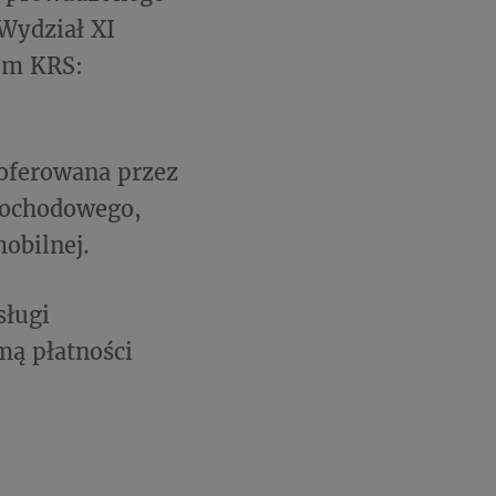
Wydział XI
em KRS:
oferowana przez
mochodowego,
obilnej.
sługi
ą płatności