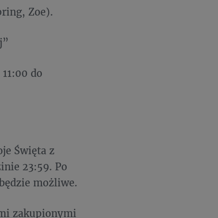
ring, Zoe).
ej”
 11:00 do
je Święta z
inie 23:59. Po
 będzie możliwe.
ami zakupionymi