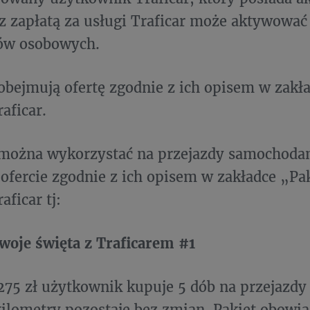
 z zapłatą za usługi Traficar może aktywowa
dów osobowych.
 obejmują ofertę zgodnie z ich opisem w zakł
raficar.
y można wykorzystać na przejazdy samochod
 ofercie zgodnie z ich opisem w zakładce „Pa
aficar tj:
woje święta z Traficarem #1
 275 zł użytkownik kupuje 5 dób na przejazdy 
kilometry pozostaje bez zmian. Pakiet obowią