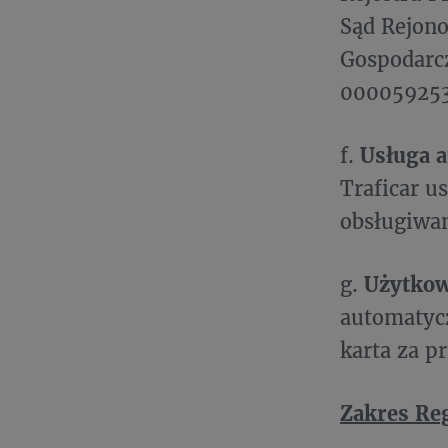
Sąd Rejon
Gospodarc
000059253
f.
Usługa 
Traficar 
obsługiwan
g.
Użytko
automatyc
karta za p
Zakres Re