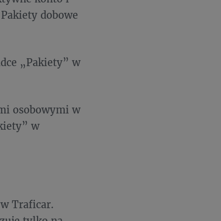
ć Pakiety dobowe
adce „Pakiety” w
ami osobowymi w
kiety” w
w Traficar.
zuje tylko na