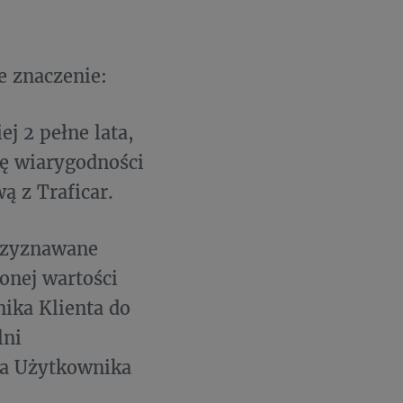
e znaczenie:
j 2 pełne lata,
ję wiarygodności
ą z Traficar.
rzyznawane
onej wartości
ika Klienta do
lni
ta Użytkownika