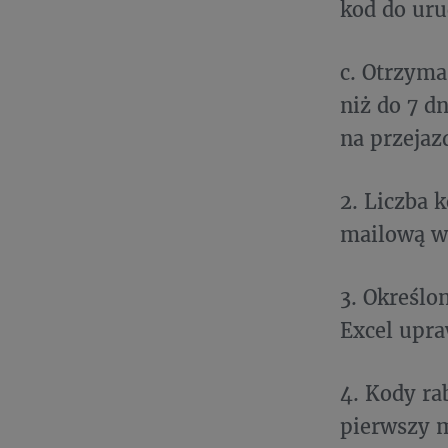
kod do uru
c. Otrzyma
niż do 7 d
na przejaz
2. Liczba 
mailową w
3. Określo
Excel upra
4. Kody ra
pierwszy 