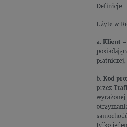
Definicje
Użyte w Re
a.
Klient 
posiadając
płatniczej
b.
Kod pr
przez Traf
wyrażonej 
otrzymania
samochodó
tylko jede