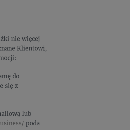
żki nie więcej
znane Klientowi,
mocji:
lamę do
e się z
mailową lub
business/
poda