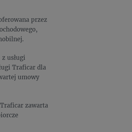
oferowana przez
mochodowego,
obilnej.
 z usługi
ugi Traficar dla
awartej umowy
raficar zawarta
iorcze