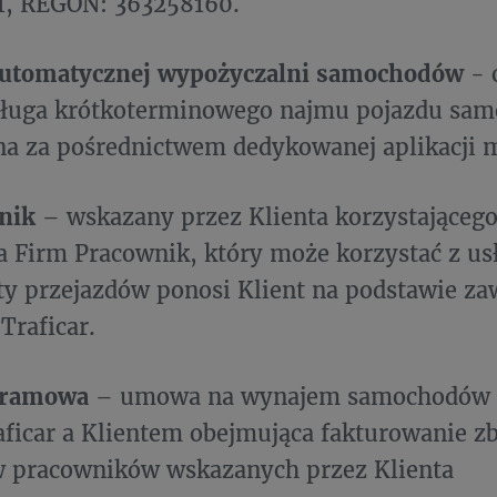
1, REGON: 363258160.
automatycznej wypożyczalni samochodów
- 
usługa krótkoterminowego najmu pojazdu sa
a za pośrednictwem dedykowanej aplikacji m
nik
– wskazany przez Klienta korzystającego
la Firm Pracownik, który może korzystać z usł
ty przejazdów ponosi Klient na podstawie z
Traficar.
 ramowa
– umowa na wynajem samochodów T
ficar a Klientem obejmująca fakturowanie zb
w pracowników wskazanych przez Klienta