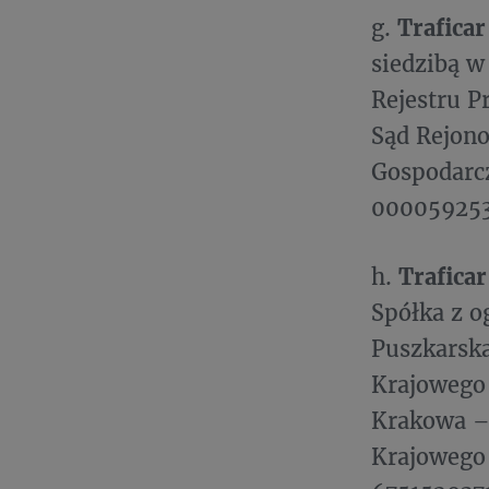
g.
Trafica
siedzibą w
Rejestru 
Sąd Rejon
Gospodarc
000059253
h.
Traficar
Spółka z o
Puszkarska
Krajowego
Krakowa –
Krajowego