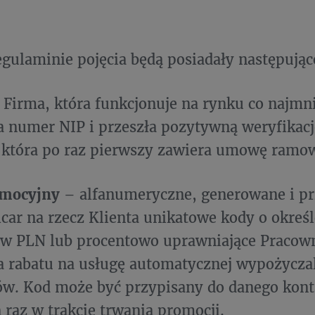
gulaminie pojęcia będą posiadały następując
–
Firma, która funkcjonuje na rynku co najmnie
a numer NIP i przeszła pozytywną weryfikac
, która po raz pierwszy zawiera umowę ramow
omocyjny
– alfanumeryczne, generowane i p
icar na rzecz Klienta unikatowe kody o określ
w PLN lub procentowo uprawniające Pracown
 rabatu na usługę automatycznej wypożycza
w. Kod może być przypisany do danego kon
n raz w trakcie trwania promocji.