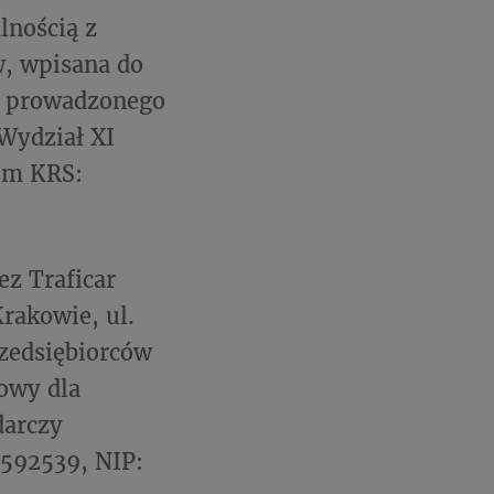
lnością z
w, wpisana do
o prowadzonego
Wydział XI
em KRS:
ez Traficar
rakowie, ul.
zedsiębiorców
owy dla
darczy
592539, NIP: