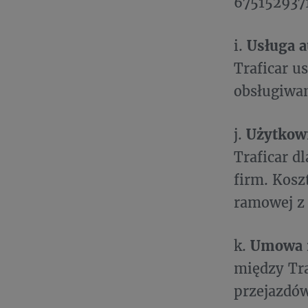
675152937
i.
Usługa 
Traficar 
obsługiwan
j.
Użytkow
Traficar d
firm. Kosz
ramowej z 
k.
Umowa
między Tra
przejazdó