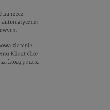
ć na rzecz
i automatycznej
kowych.
owa zlecenie,
remu Klient chce
 za którą ponosi