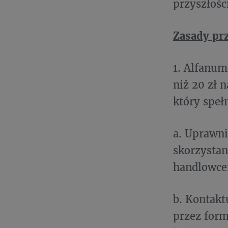
przyszłośc
Zasady pr
1. Alfanum
niż 20 zł 
który speł
a. Uprawni
skorzystani
handlowce
b. Kontakt
przez form