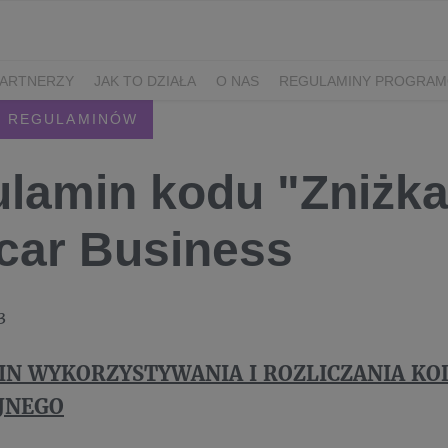
PARTNERZY
JAK TO DZIAŁA
O NAS
REGULAMINY PROGRAM
 REGULAMINÓW
lamin kodu "Zniżka
icar Business
3
N WYKORZYSTYWANIA I ROZLICZANIA KO
JNEGO