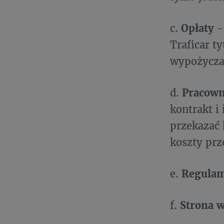
c.
Opłaty
-
Traficar t
wypożycza
d.
Pracow
kontrakt i
przekazać 
koszty prz
e.
Regula
f.
Strona 