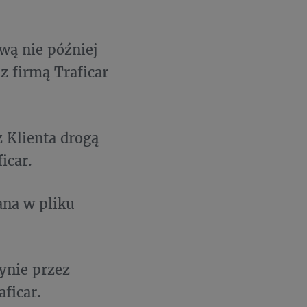
wą nie później
z firmą Traficar
 Klienta drogą
icar.
ana w pliku
ynie przez
ficar.