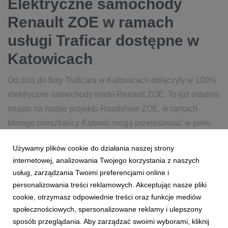
Elektryczne samochody
Renault ZOE w ramach
usługi Traficar dostępne w
Katowicach
Od dziś do floty Traficara w Katowicach dołączyły w 100%
elektryczne samochody marki Renault ZOE. To już ostatnie
miasto na mapie projektu Roadshow ZOE, w ramach
którego mieszkańcy Katowic mogą przetestować w pełni
elektryczne samochody. Roadshow potrwa do 30 stycznia.
Używamy plików cookie do działania naszej strony
internetowej, analizowania Twojego korzystania z naszych
15 stycznia 2019
czytaj więcej...
usług, zarządzania Twoimi preferencjami online i
personalizowania treści reklamowych. Akceptując nasze pliki
cookie, otrzymasz odpowiednie treści oraz funkcje mediów
społecznościowych, spersonalizowane reklamy i ulepszony
sposób przeglądania. Aby zarządzać swoimi wyborami, kliknij